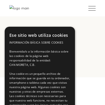
Ese sitio web utiliza cookies
INFORMACIÓN BÁSICA SOBRE COOKIES
Archive
Bienvenida/o a la información básica sobre
las cookies de la página web
responsabilidad de la entidad:
CAN MORETA, C.B.
Una cookie es un pequeño archivo de
información que se guarda en tu ordenador,
smartphone o tableta cada vez que visitas
nuestra página web. Algunas cookies son
nuestras y otras de empresas externas.
Las cookies técnicas son necesarias para
que nuestra web funcione, no necesitan tu
autorización y son las únicas activadas por