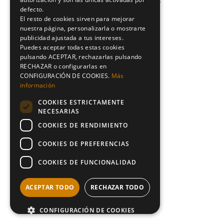
No posts were found for provided query
defecto.
parameters.
El resto de cookies sirven para mejorar
nuestra página, personalizarla o mostrarte
publicidad ajustada a tus intereses.
Puedes aceptar todas estas cookies
pulsando ACEPTAR, rechazarlas pulsando
RECHAZAR o configurarlas en
CONFIGURACIÓN DE COOKIES.
Más
información
COOKIES ESTRICTAMENTE
NECESARIAS
COOKIES DE RENDIMIENTO
COOKIES DE PREFERENCIAS
COOKIES DE FUNCIONALIDAD
ACEPTAR TODO
RECHAZAR TODO
CONFIGURACIÓN DE COOKIES
POWERED BY COOKIESCRIPT