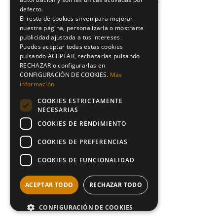
No posts were found for provided query
defecto.
parameters.
El resto de cookies sirven para mejorar
nuestra página, personalizarla o mostrarte
publicidad ajustada a tus intereses.
Puedes aceptar todas estas cookies
pulsando ACEPTAR, rechazarlas pulsando
RECHAZAR o configurarlas en
CONFIGURACIÓN DE COOKIES.
Más
información
COOKIES ESTRICTAMENTE
NECESARIAS
COOKIES DE RENDIMIENTO
COOKIES DE PREFERENCIAS
COOKIES DE FUNCIONALIDAD
ACEPTAR TODO
RECHAZAR TODO
CONFIGURACIÓN DE COOKIES
POWERED BY COOKIESCRIPT