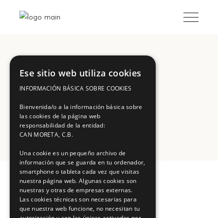
Ese sitio web utiliza cookies
INFORMACIÓN BÁSICA SOBRE COOKIES
Archive
Bienvenida/o a la información básica sobre
las cookies de la página web
responsabilidad de la entidad:
CAN MORETA, C.B.
Una cookie es un pequeño archivo de
información que se guarda en tu ordenador,
smartphone o tableta cada vez que visitas
nuestra página web. Algunas cookies son
nuestras y otras de empresas externas.
Las cookies técnicas son necesarias para
que nuestra web funcione, no necesitan tu
autorización y son las únicas activadas por