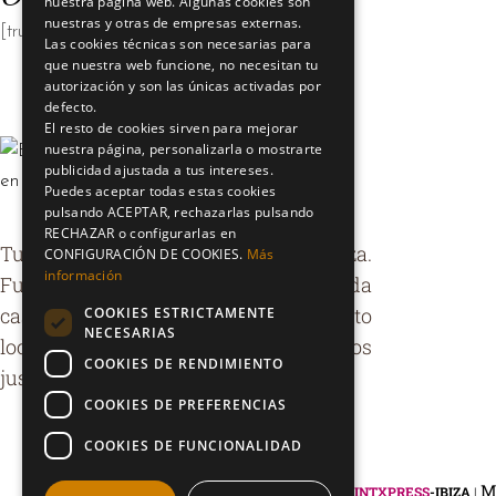
nuestra página web. Algunas cookies son
nuestras y otras de empresas externas.
[trustindex no-registration=google]
Las cookies técnicas son necesarias para
que nuestra web funcione, no necesitan tu
autorización y son las únicas activadas por
defecto.
El resto de cookies sirven para mejorar
nuestra página, personalizarla o mostrarte
publicidad ajustada a tus intereses.
Puedes aceptar todas estas cookies
pulsando ACEPTAR, rechazarlas pulsando
RECHAZAR o configurarlas en
Tu bar de siempre en el centro de Ibiza.
CONFIGURACIÓN DE COOKIES.
Más
información
Fundado por el abuelo en 1958. Comida
casera para toda la familia. Producto
COOKIES ESTRICTAMENTE
NECESARIAS
local, ambiente auténtico y precios
COOKIES DE RENDIMIENTO
justos.
COOKIES DE PREFERENCIAS
COOKIES DE FUNCIONALIDAD
®
2025 CAN MORETA. Creado por
M
PRINTXPRESS
-IBIZA
|