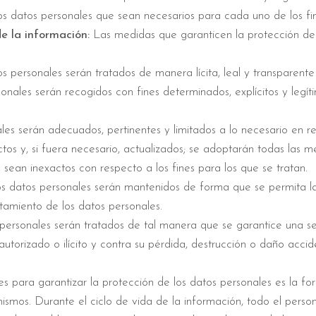
os datos personales que sean necesarios para cada uno de los fin
de la información:
Las medidas que garanticen la protección de 
 personales serán tratados de manera lícita, leal y transparente 
nales serán recogidos con fines determinados, explícitos y legít
es serán adecuados, pertinentes y limitados a lo necesario en rel
os y, si fuera necesario, actualizados; se adoptarán todas las 
e sean inexactos con respecto a los fines para los que se tratan.
 datos personales serán mantenidos de forma que se permita la 
atamiento de los datos personales.
personales serán tratados de tal manera que se garantice una s
 autorizado o ilícito y contra su pérdida, destrucción o daño acc
s para garantizar la protección de los datos personales es la for
mismos. Durante el ciclo de vida de la información, todo el perso