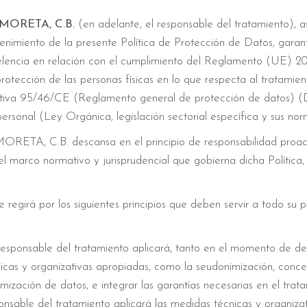
MORETA, C.B.
(en adelante, el responsable del tratamiento),
enimiento de la presente Política de Protección de Datos, garan
xcelencia en relación con el cumplimiento del Reglamento (UE) 
rotección de las personas físicas en lo que respecta al tratamient
ectiva 95/46/CE (Reglamento general de protección de datos) (
rsonal (Ley Orgánica, legislación sectorial específica y sus nor
ETA, C.B. descansa en el principio de responsabilidad proacti
l marco normativo y jurisprudencial que gobierna dicha Política,
se regirá por los siguientes principios que deben servir a todo s
esponsable del tratamiento aplicará, tanto en el momento de de
cas y organizativas apropiadas, como la seudonimización, conceb
mización de datos, e integrar las garantías necesarias en el trat
onsable del tratamiento aplicará las medidas técnicas y organiza