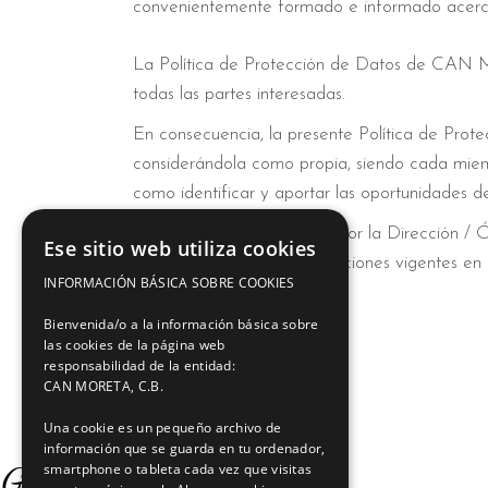
convenientemente formado e informado acerca 
La Política de Protección de Datos de CAN MO
todas las partes interesadas.
En consecuencia, la presente Política de Prote
considerándola como propia, siendo cada miembr
como identificar y aportar las oportunidades d
Esta Política será revisada por la Dirección
Ese sitio web utiliza cookies
todo momento, a las disposiciones vigentes en
INFORMACIÓN BÁSICA SOBRE COOKIES
Bienvenida/o a la información básica sobre
las cookies de la página web
responsabilidad de la entidad:
CAN MORETA, C.B.
Una cookie es un pequeño archivo de
información que se guarda en tu ordenador,
Google Reviews
smartphone o tableta cada vez que visitas