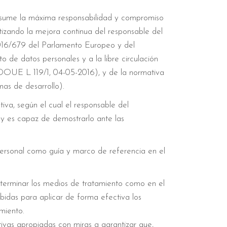
 asume la máxima responsabilidad y compromiso
tizando la mejora continua del responsable del
2016/679 del Parlamento Europeo y del
o de datos personales y a la libre circulación
DOUE L 119/1, 04-05-2016), y de la normativa
mas de desarrollo).
va, según el cual el responsable del
 y es capaz de demostrarlo ante las
u personal como guía y marco de referencia en el
terminar los medios de tratamiento como en el
idas para aplicar de forma efectiva los
amiento.
tivas apropiadas con miras a garantizar que,